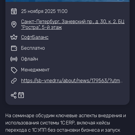
25
ноября
2025
11:00
Санкт-Петербург, Заневский пр., д. 30, к. 2, БЦ
"Ростра", 5-й этаж
СофтБаланс
Бесплатно
Офлайн
Менеджмент
https://sb-vnedr.ru/about/news/179563/?utm_source=iteventhub&utm_medium=post&utm_campaign=2025_11_25
На семинаре обсудим ключевые аспекты внедрения и
использования системы 1С:ERP, включая кейсы
перехода с 1С:УПП без остановки бизнеса и запуск