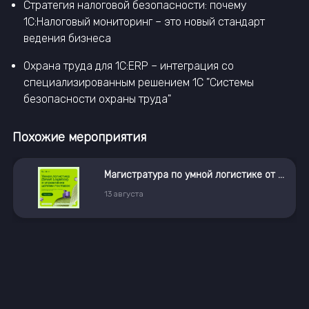
Стратегия налоговой безопасности: почему
1С:Налоговый мониторинг – это новый стандарт
ведения бизнеса
Охрана труда для 1С:ERP – интеграция со
специализированным решением 1С "Системы
безопасности охраны труда"
Похожие мероприятия
 РУДН
Co-Founder Dating Online
18
августа
19:30