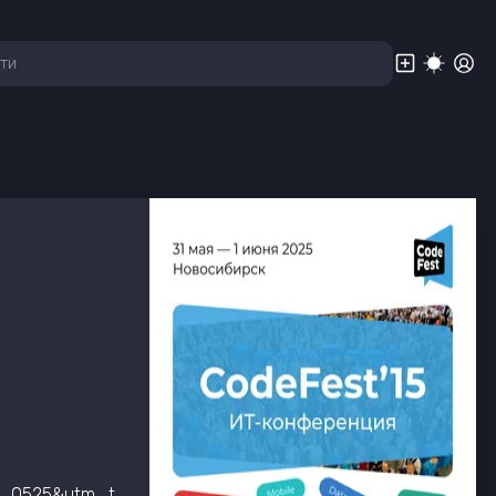
https://15.codefest.ru/?utm_source=event_calendar&utm_medium=ntv.unp&utm_campaign=codefest15.general_0525&utm_term=iteventhub