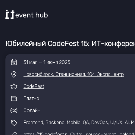
Юбилейный CodeFest 15: ИТ-конферен
31
мая
—
1
июня
2025
Новосибирск, Станционная, 104. Экспоцентр
CodeFest
Платно
Офлайн
Frontend, Backend, Mobile, QA, DevOps, UI/UX, AI,