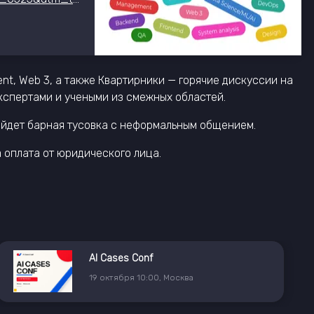
ment, Web 3, а также Квартирники — горячие дискуссии на
экспертами и учеными из смежных областей.
ройдет барная тусовка с неформальным общением.
 оплата от юридического лица.
AI Cases Conf
19
октября
10:00
,
Москва