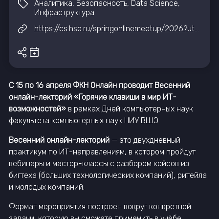
Аналитика, Безопасность, Data Science,
Инфраструктура
https://cs.hse.ru/springonlinemeetup/2026?utm_source=aggregator&utm_medium=it-event-hub&utm_campaign=springonlinemeetup26
С 15 по 16 апреля ФКН Онлайн проводит Весенний
онлайн-лекторий «Горячие клавиши в мир ИТ-
возможностей»
в рамках Дней компьютерных наук
факультета компьютерных наук НИУ ВШЭ.
Весенний онлайн-лекторий
— это двухдневный
практикум по ИТ-направлениям, в котором пройдут
вебинары и мастер-классы с разбором кейсов из
бигтеха (больших технологических компаний), ритейла
и молодых компаний.
Формат мероприятия построен вокруг конкретной
задачи, которую вы сможете применить в учёбе,