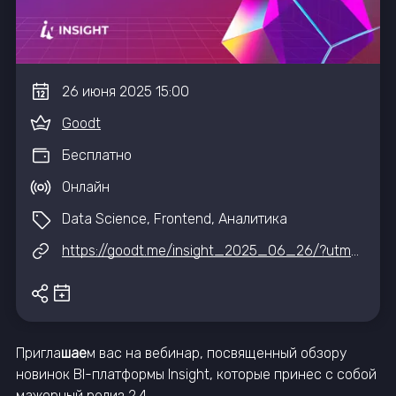
26
июня
2025
15:00
Goodt
Бесплатно
Онлайн
Data Science, Frontend, Аналитика
https://goodt.me/insight_2025_06_26/?utm_source=itevents&utm_medium=site&utm_campaign=post_122
Пригла
шае
м вас на вебинар, посвященный обзору
новинок BI-платформы Insight, которые принес с собой
мажорный релиз 2.4