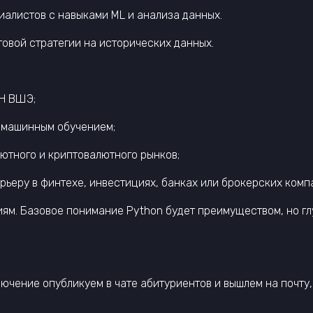
иалистов с навыками ML и анализа данных.
говой стратегии на исторических данных.
КН ВШЭ;
 машинным обучением;
лютного и криптовалютного рынков;
ьеру в финтехе, инвестициях, банках или брокерских комп
иям. Базовое понимание Python будет преимуществом, но г
лючение опубликуем в чате абитуриентов и вышлем на почту,