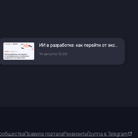
ИИ в разработке: как перейти от экспериментов к системному результату с AI⁠-⁠native SDLC
14
августа
12:00
ообщества
Правила портала
Реквизиты
Группа в Telegram