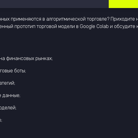
нных применяются в алгоритмической торговле? Приходите 
енный прототип торговой модели в Google Colab и обсудит
на финансовых рынках;
говые боты;
атегий;
е данные;
оделей;
;