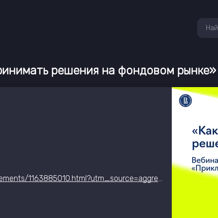
ринимать решения на фондовом рынке»
https://www.hse.ru/ma/bigdata-analytics/announcements/1163885010.html?utm_source=aggregator&utm_medium=it-event-hub&utm_campaign=stock-market-algorithms