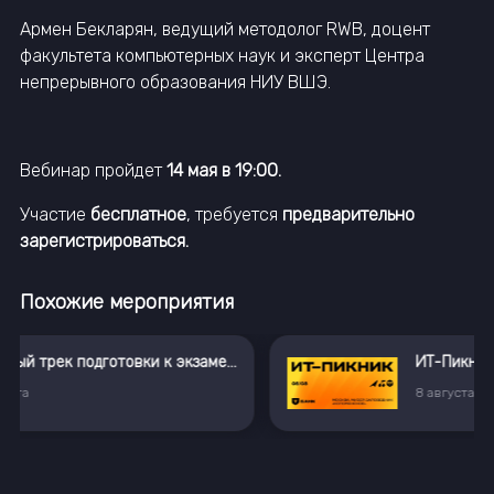
Армен Бекларян, ведущий методолог RWB, доцент
факультета компьютерных наук и эксперт Центра
непрерывного образования НИУ ВШЭ.
Вебинар пройдет
14 мая в 19:00.
Участие
бесплатное
, требуется
предварительно
зарегистрироваться.
Похожие мероприятия
твенный интеллект»
ИТ-Пикник
8
августа
,
Москва