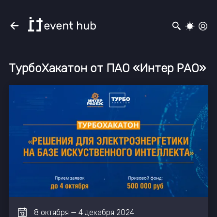
ТурбоХакатон от ПАО «Интер РАО»
8
октября
—
4
декабря
2024