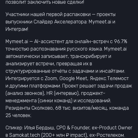
позволит заключить новые сделки!
Участники нашей первой распаковки — проекты
выпускники Слайдер Акселератора: Mymeet.ai и
Интеграм!
Mymeet.ai — AI-ассистент для онлайн-встреч с 96.7%
точностью распознавания русского языка. Mymeet.ai
автоматически записывает, транскрибирует и
анализирует встречи, превращая их в
структурированные отчёты с задачами и инсайтами.
Интегрируется с Zoom, Google Meet, Яндекс.Телемост
и другими платформами. Проект решает задачи продаж
(анализ звонков), HR (интервью), проджект-
менеджмента (синки команд) и исследований.
Резиденты Сколково, 68 тыс. визитов/месяц, команда
25 человек.
Спикер: Илья Бердыш, CPO & Founder, ex-Product Owner
в Samokat.tech (200+ млн ₽ impact), ex-Ростелеком.