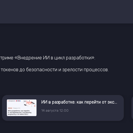
 стриме «Внедрение ИИ в цикл разработки».
 токенов до безопасности и зрелости процессов.
ИИ в разработке: как перейти от экспериментов к системному результату с AI⁠-⁠native SDLC
14
августа
12:00