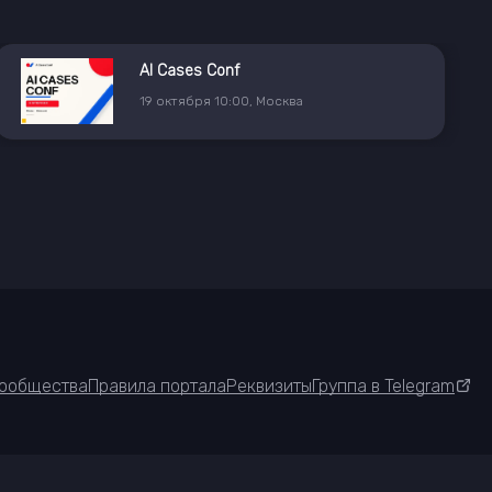
AI Cases Conf
19
октября
10:00
,
Москва
ообщества
Правила портала
Реквизиты
Группа в Telegram