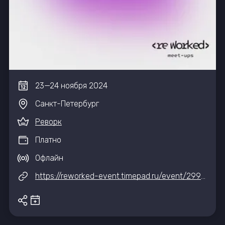
23
—
24
ноября
2024
Санкт-Петербург
Реворк
Платно
Офлайн
https://reworked-event.timepad.ru/event/2994443/?utm_refcode=1eaff387192730b479cc9ac11936abf7e452e84e