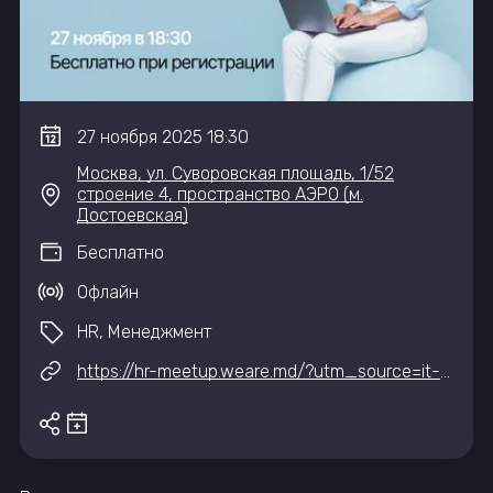
27
ноября
2025
18:30
Москва, ул. Суворовская площадь, 1/52
строение 4, пространство АЭРО (м.
Достоевская)
Бесплатно
Офлайн
HR, Менеджмент
https://hr-meetup.weare.md/?utm_source=it-event-hub&utm_medium=afisha&utm_campaign=meetup