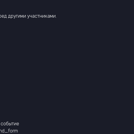
ред другими участниками.
 событие
end_form