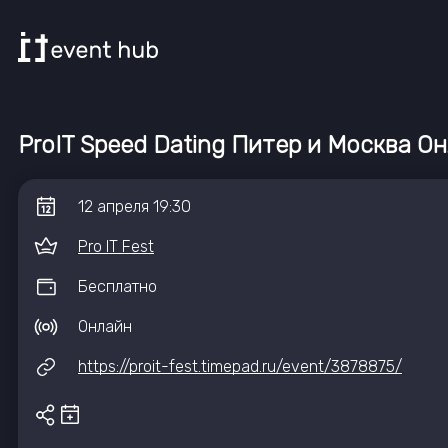
ProIT Speed Dating Питер и Москва Он
12
апреля
19:30
Pro IT Fest
Бесплатно
Онлайн
https://proit-fest.timepad.ru/event/3878875/