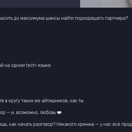
овысить до максимума шансы найти подходящего партнера?
ой на одном tech-языке.
в в кругу таких же айтишников, как ты.
ор — и, возможно, любовь ❤️
ешь, как начать разговор? Никакого кринжа — у нас всё про