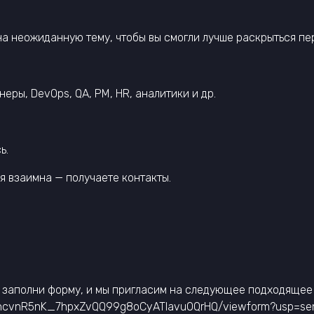
а неожиданную тему, чтобы вы смогли лучше раскрыться пе
неры, DevOps, QA, PM, HR, аналитики и др.
ь.
ия взаимна — получаете контакты.
— заполни форму, и мы пригласим на следующее подходящее
4-LjncvnR5nK_7hpxZvQQ99g8oCyATIavuOQrHQ/viewform?usp=s