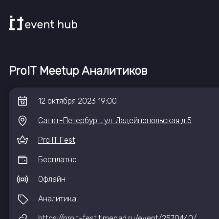
ProIT Meetup Аналитиков
12
октября
2023
19:00
Санкт-Петербург, ул. Ладейнопольская д.5
Pro IT Fest
Бесплатно
Офлайн
Аналитика
https://proit-fest.timepad.ru/event/2570440/