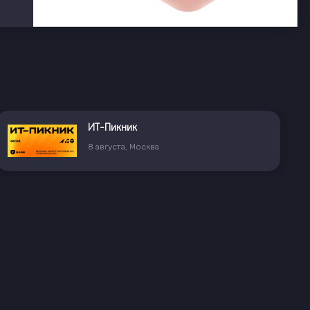
ИТ-Пикник
8
августа
,
Москва