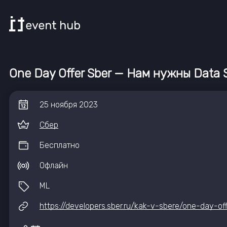
One Day Offer Sber — Нам нужны Data S
25
ноября
2023
Сбер
Бесплатно
Офлайн
ML
https://developers.sber.ru/kak-v-sbere/one-day-o