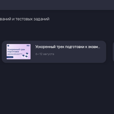
ваний и тестовых заданий
Ускоренный трек подготовки к экзамену в магистратуру «Искусственный интеллект»
6
—
12
августа