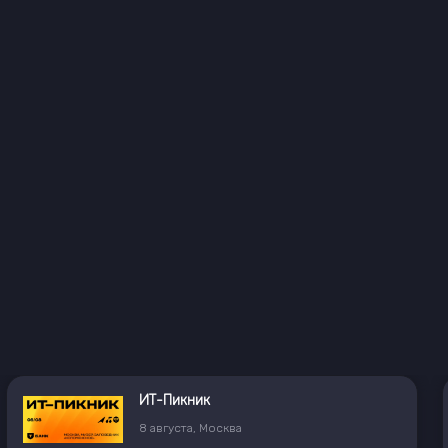
ИТ-Пикник
8
августа
,
Москва