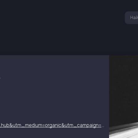
8
https://cyberdom.pro/ngfw?utm_source=it_event_hub&utm_medium=organic&utm_campaign=ngfw_iteventhub