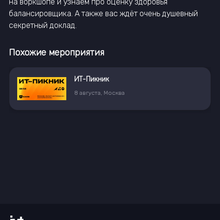
на воркшопе и узнаем про оценку здоровья
балансировщика. А также вас ждёт очень душевный
секретный доклад.
Похожие мероприятия
ва
12
августа
11:00