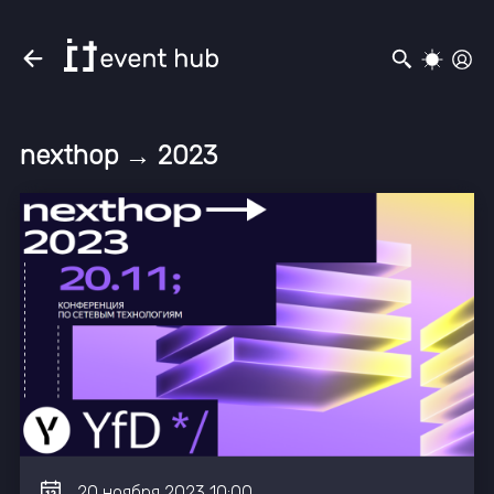
nexthop → 2023
20
ноября
2023
10:00