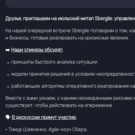
Друзья, приглашаем на июльский митап Sbergile: управле
На нашей очередной встрече Sbergile поговорим о том, ка
и бизнесы, готовые реагировать на кризисные явления.
➡️
Наши спикеры обсудят:
→ принципы быстрого анализа ситуации
→ модели принятия решений в условиях неопределённос
→ работающие алгоритмы оперативного реагирования на
Вместе с вами узнаем, с какими неожиданными рисками м
существуют, чтобы действовать на опережение.
🗣️
В дискуссии примут участие:
▫️ Тимур Шевченко, Agile-коуч Сбера;