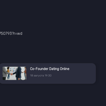
/750793?r=wd
Co-Founder Dating Online
18
августа
19:30