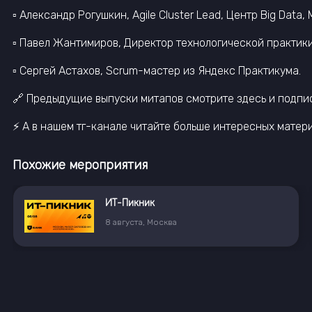
▫️ Александр Рогушкин, Agile Cluster Lead, Центр Big Data
▫️ Павел Жантимиров, Директор технологической практик
▫️ Сергей Астахов, Scrum-мастер из Яндекс Практикума.
🔗 Предыдущие выпуски митапов смотрите здесь и подписы
⚡ А в нашем тг-канале читайте больше интересных матери
Похожие мероприятия
ИТ-Пикник
8
августа
,
Москва