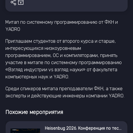
Митап по системному программированию от ФКН и
YADRO
Приглашаем студентов от второго курса и старше,
интересующихся низкоуровневым
программированием, ОС и компиляторами, принять
участие в митапе по системному программированию
«Взгляд индустрии vs взгляд науки» от факультета
компьютерных наук и YADRO.
Среди спикеров митапа преподаватели ФКН, а также
эксперты и действующие инженеры компании YADRO.
Похожие мероприятия
Heisenbug 2026. Конференция по тестированию не только для тестировщиков
AI