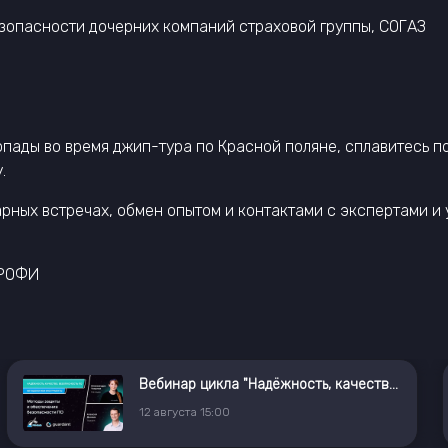
езопасности дочерних компаний страховой группы, СОГАЗ
опады во время джип-тура по Красной поляне, сплавитесь п
.
ных встречах, обмен опытом и контактами с экспертами и у
ПРОФИ
Вебинар цикла "Надёжность, качество, безопасность ПО: методология и инструменты"
12
августа
15:00