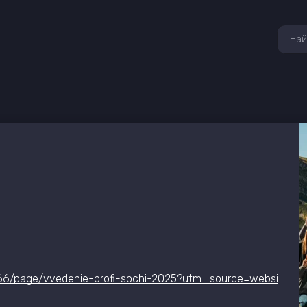
https://codeib.ru/event/kod-ib-profi-sochi-2025-866/page/vvedenie-profi-sochi-2025?utm_source=website&utm_medium=eventhub&utm_campaign=profi&utm_term=ingeneral