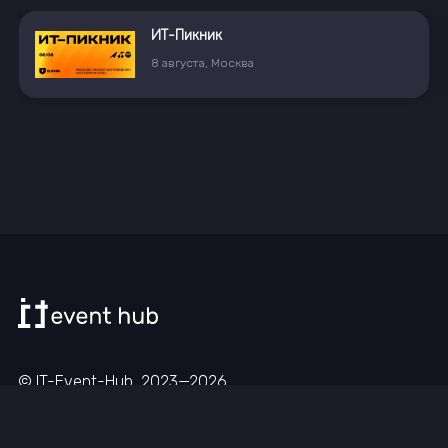
ИТ-Пикник
8
августа
,
Москва
© IT-Event-Hub, 2023—
2026