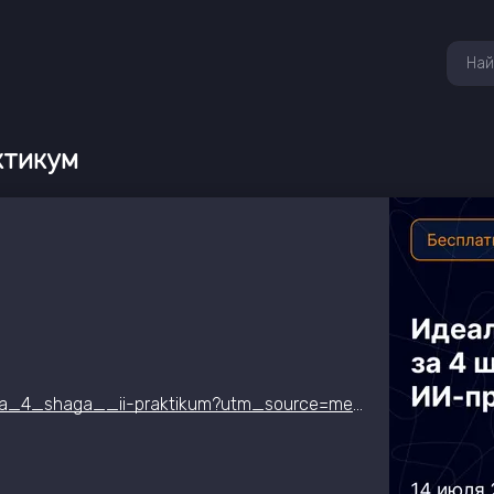
ктикум
https://www.directum.ru/event/idealnyjj_prompt_za_4_shaga__ii-praktikum?utm_source=media&utm_medium=it_event_hub&utm_campaign=event&utm_content=eventhub_iipraktikum&utm_term=14072026