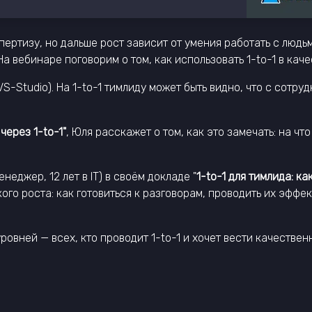
пертизу, но дальше рост зависит от умения работать с людь
а вебинаре поговорим о том, как использовать 1-to-1 в кач
-Studio). На 1-to-1 тимлиду может быть видно, что с сотруд
через 1-to-1"
, Юля расскажет о том, как это замечать: на ч
неджер, 12 лет в IT) в своём докладе "
1-to-1 для тимлида: к
кого роста: как готовиться к разговорам, проводить их эфф
уровней — всех, кто проводит 1-to-1 и хочет вести качеств