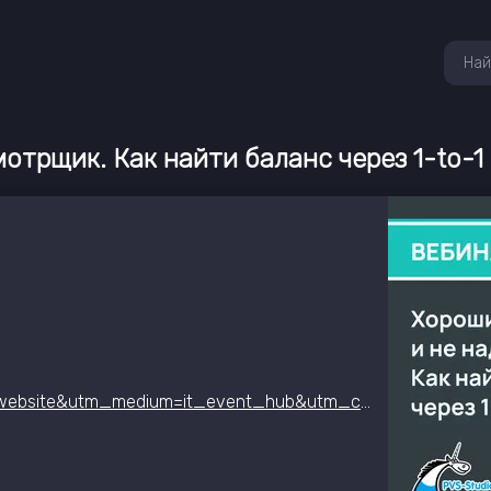
отрщик. Как найти баланс через 1-to-1
https://pvs-studio.ru/ru/webinar/47/?utm_source=website&utm_medium=it_event_hub&utm_campaign=webinar&content=balance12