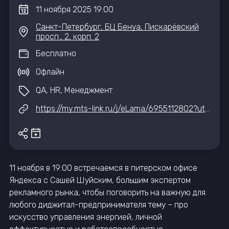
11
ноября
2025
19:00
Санкт-Петербург, БЦ Бенуа, Пискарёвский
просп., 2, корп. 2
Бесплатно
Офлайн
QA, HR, Менеджмент
https://my.mts-link.ru/j/eLama/6955112802?utm_source=event&utm_medium=organic&utm_campaign=luchshe2&utm_content=iteventhub
11 ноября в 19:00 встречаемся в питерском офисе
Яндекса с Сашей Шуйским, большим экспертом
рекламного рынка, чтобы поговорить на важную для
любого диджитал-предпринимателя тему – про
искусство управления энергией, личной