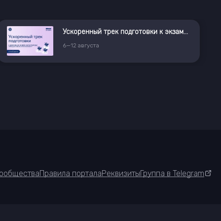
Ускоренный трек подготовки к экзамену в магистратуру «Искусственный интеллект»
6
—
12
августа
ообщества
Правила портала
Реквизиты
Группа в Telegram