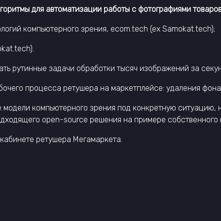
алгоритмы для автоматизации работы с фотографиями товаро
логий компьютерного зрения, ecom.tеch (ex Samokat.tech);
at.tech).
ь рутинные задачи обработки тысяч изображений за секунд
бочего процесса ретушера на маркетплейсе: удаления фона
е модели компьютерного зрения под конкретную ситуацию, н
подходящего open-source решения на примере собственного
 кабинете ретушера Мегамаркета.