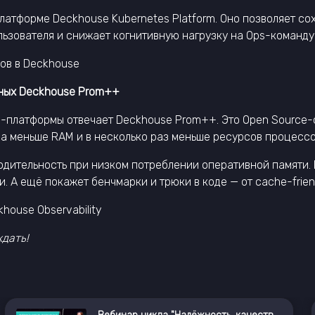
атформе Deckhouse Kubernetes Platform. Оно позволяет со
ьзователя и снижает когнитивную нагрузку на Ops-команду
ов в Deckhouse
нных Deckhouse Prom++
es-платформы отвечает Deckhouse Prom++. Это Open Source-
аза меньше RAM и в несколько раз меньше ресурсов процессо
водительность при низком потреблении оперативной памяти
и. А ещё покажет бенчмарки и трюки в коде — от cache-frie
house Observability
дать!