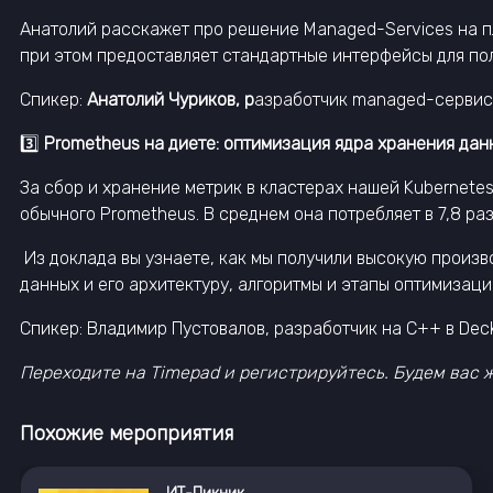
Анатолий расскажет про решение Managed-Services на пл
при этом предоставляет стандартные интерфейсы для пол
Спикер:
Анатолий Чуриков, р
азработчик managed-сервис
3️⃣
Prometheus на диете: оптимизация ядра хранения да
За сбор и хранение метрик в кластерах нашей Kubernet
обычного Prometheus. В среднем она потребляет в 7,8 р
Из доклада вы узнаете, как мы получили высокую произ
данных и его архитектуру, алгоритмы и этапы оптимизаци
Спикер: Владимир Пустовалов, разработчик на C++ в Deck
Переходите на Timepad и регистрируйтесь. Будем вас ж
Похожие мероприятия