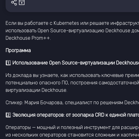
Если вы работаете с Kubernetes или решаете инфраструк
использовать Open Source-виртуализацию Deckhouse дома
Deckhouse Prom++.
Программа
1️⃣
Использование Open Source-виртуализации Deckhouse
Из доклада вы узнаете, как использовать ключевые пре
потенциально опасного ПО, построения самодостаточной
виртуализации Deckhouse.
Спикер: Мария Бочарова, специалист по решениям Deckh
2️⃣
Эволюция операторов: от зоопарка CRD к единой пл
Операторы — мощный и полезный инструмент для расшир
из нескольких операторов становится сложным и хаотичн