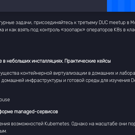
турные задачи, присоединяйтесь к третьему DUC meetup в М
 и как взять под контроль «зоопарк» операторов K8s в кл
 в небольших инсталляциях. Практические кейсы
имущества контейнерной виртуализации в домашних и лабор
 домашней инфраструктуры и готовой среды для изучения D
ouse
атформе managed-сервисов
ения возможностей Kubernetes. Однако на масштабе они п
ым.