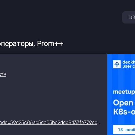
операторы, Prom++
фт»
https://flant.timepad.ru/event/3636595/?utm_refcode=59d25c86ab5dc05bc2dde8433fe779de9053b817