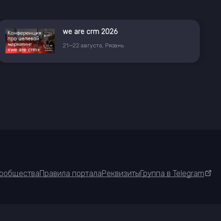
we are crm 2026
21
—
22
августа
,
Рязань
ообщества
Правила портала
Реквизиты
Группа в Telegram