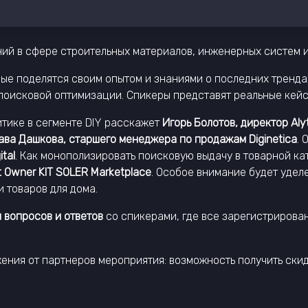
ний в сфере строительных материалов, инженерных систем и
ые поделятся своим опытом и знаниями о последних тренда
поисковой оптимизации. Спикеры представят реальные кей
итике в сегменте DIY расскажет
Игорь Болотов, директор Aly
ава Дашкова, старшего менеджера по продажам Diginetica
.
tal
. Как монополизировать поисковую выдачу в товарной к
 Owner KIT SOLER Marketplace
. Особое внимание будет уде
 товаров для дома.
 вопросов и ответов
со спикерами, где все зарегистрирова
ния от партнеров мероприятия: возможность получить скидк