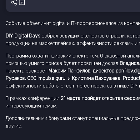
Событие объединит digital и IT-профессионалов из компа
DIY Digital Days
собрал ведущих экспертов отрасли, котор
продукции на маркетплейсах, эффективности рекламы и 
Программа охватит широкий спектр тем. О сквозной анал
помощью умного поиска будет посвящен доклад
Владисл
проекта раскроет
Максим Панфилов, директор panfilov.digi
Русаков, CEO impulse.guru,
и
Кристина Вахрушева, Product
эффективности работы e-commerce проектов в нише DIY и
В рамках конференции
21 марта пройдет открытая сессия
интересующим темам.
Дополнительными бонусами станут специальные предложе
другие.