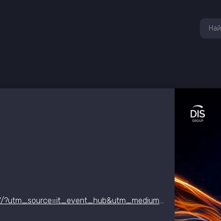
https://dis-group-events.timepad.ru/event/3231087/?utm_source=it_event_hub&utm_medium=calendar&utm_campaign=summit