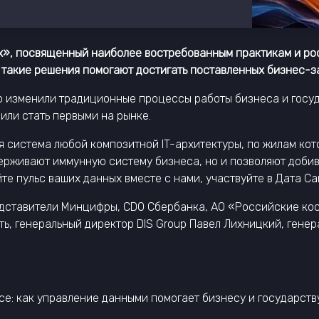
ых», посвященный наиболее востребованным практикам и ро
 такие решения помогают достигать поставленных бизнес-з
 изменили традиционные процессы работы бизнеса и госуд
или стать первыми на рынке.
 система любой композитной IT-архитектуры, по жилам кото
ерживают иммунную систему бизнеса, но и позволяют добива
те пульс ваших данных вместе с нами, участвуйте в Дата Са
едставители Минцифры, CDO Сбербанка, АО «Российские ко
фть, генеральный директор DIS Group Павел Лихницкий, ген
e: как управление данными помогает бизнесу и государств