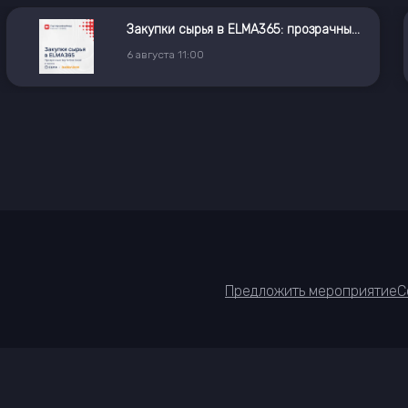
Закупки сырья в ELMA365: прозрачные торги без Excel и хаоса
6
августа
11:00
Предложить мероприятие
С