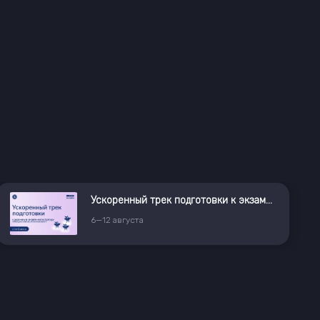
Ускоренный трек подготовки к экзамену в магистратуру «Искусственный интеллект»
6
—
12
августа