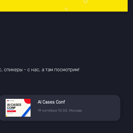
, спикеры - с нас, а там посмотрим!
AI Cases Conf
19
октября
10:00
,
Москва