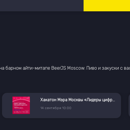
 на барном айти-митапе BeerJS Moscow. Пиво и закуски с вас
Хакатон Мэра Москвы «Лидеры цифровой трансформации»
14
сентября
10:00