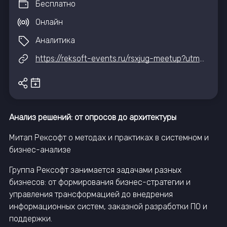
Бесплатно
Онлайн
Аналитика
https://reksoft-events.ru/rsxjug-meetup?utm_source=jrgpartner&utm_medium=it_event_hub&utm_campaign=meetup_25.02
Анализ решений: от опросов до архитектуры
Митап Рексофт о методах и практиках в системном и
бизнес-анализе
Группа Рексофт занимается задачами разных
бизнесов: от формирования бизнес-стратегии и
управления трансформацией до внедрения
информационных систем, заказной разработки ПО и
поддержки.