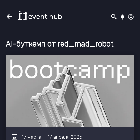
AI-буткемп от red_mad_robot
17
марта
—
17
апреля
2025