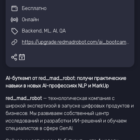
Бесплатно
Онлайн
Backend, ML, AI, QA
https://upgrade.redmadrobot.com/ai_bootcamp?utm_source=tg&utm_medium=cpc&utm_campaign=iteventhub
AI-буткемп от red_mad_robot: получи практические
навыки в новых AI-профессиях NLP и MarkUp
red_mad_robot
— технологическая компания с
широкой экспертизой в запуске цифровых продуктов и
бизнесов. Мы развиваем собственный центр
исследований и разработки ИИ-решений и обучаем
специалистов в сфере GenAI.