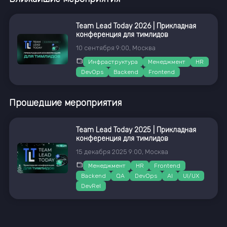
Team Lead Today 2026 | Прикладная
конференция для тимлидов
10
сентября
9:00
,
Москва
Инфраструктура
Менеджмент
HR
DevOps
Backend
Frontend
Прошедшие мероприятия
Team Lead Today 2025 | Прикладная
конференция для тимлидов
15
декабря
2025
9:00
,
Москва
Менеджмент
HR
Frontend
Backend
QA
DevOps
AI
UI/UX
DevRel